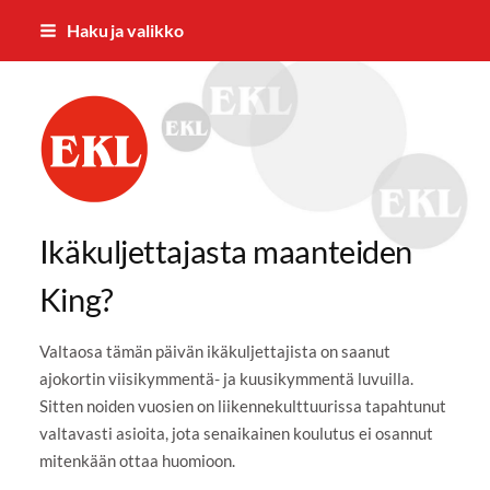
Siirry
Haku ja valikko
sivun
sisältöön
Rantalakeuden Eläkkeensaajat RES 
Ikäkuljettajasta maanteiden
King?
Valtaosa tämän päivän ikäkuljettajista on saanut
ajokortin viisikymmentä- ja kuusikymmentä luvuilla.
Sitten noiden vuosien on liikennekulttuurissa tapahtunut
valtavasti asioita, jota senaikainen koulutus ei osannut
mitenkään ottaa huomioon.