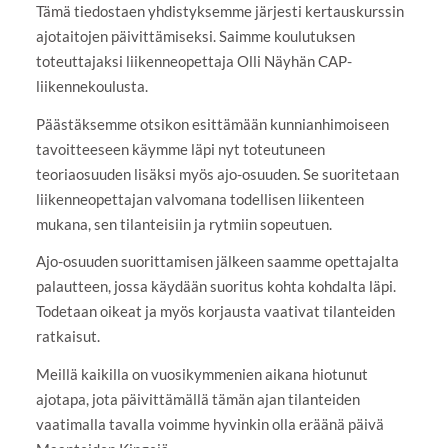
Tämä tiedostaen yhdistyksemme järjesti kertauskurssin
ajotaitojen päivittämiseksi. Saimme koulutuksen
toteuttajaksi liikenneopettaja Olli Näyhän CAP-
liikennekoulusta.
Päästäksemme otsikon esittämään kunnianhimoiseen
tavoitteeseen käymme läpi nyt toteutuneen
teoriaosuuden lisäksi myös ajo-osuuden. Se suoritetaan
liikenneopettajan valvomana todellisen liikenteen
mukana, sen tilanteisiin ja rytmiin sopeutuen.
Ajo-osuuden suorittamisen jälkeen saamme opettajalta
palautteen, jossa käydään suoritus kohta kohdalta läpi.
Todetaan oikeat ja myös korjausta vaativat tilanteiden
ratkaisut.
Meillä kaikilla on vuosikymmenien aikana hiotunut
ajotapa, jota päivittämällä tämän ajan tilanteiden
vaatimalla tavalla voimme hyvinkin olla eräänä päivä