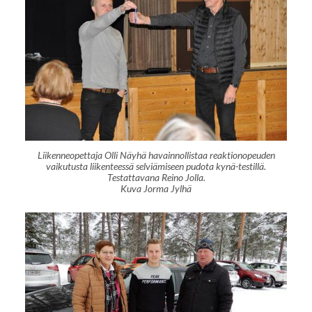
Liikenneopettaja Olli Näyhä havainnollistaa reaktionopeuden
vaikutusta liikenteessä selviämiseen pudota kynä-testillä.
Testattavana Reino Jolla.
Kuva Jorma Jylhä