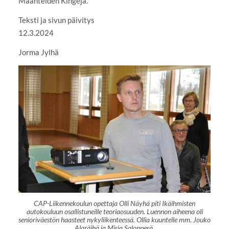
Maanteiden Kingejä.
Teksti ja sivun päivitys
12.3.2024
Jorma Jylhä
CAP-Liikennekoulun opettaja Olli Näyhä piti Ikäihmisten
autokouluun osallistuneille teoriaosuuden. Luennon aiheena oli
senioriväestön haasteet nykyliikenteessä. Ollia kuuntelle mm. Jouko
Alaräihä ja Mirja Salonperä.