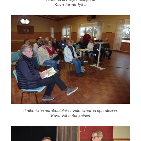
Kuva Jorma Jylhä
Ikäihmisten autokoululaiset valmistautuu opetukseen.
Kuva Vilho Ronkainen