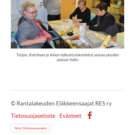
Tarjan, Katriinan ja Ainon talkootyöskentelyä seuraa pöydän
päässä Valto
©
Rantalakeuden Eläkkeensaajat RES ry
Tietosuojaseloste
Evästeet
Facebook
Tehty Yhdistysavaimella