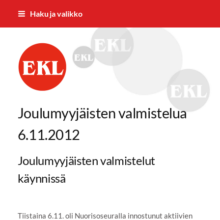
Siirry
Haku ja valikko
sivun
sisältöön
Rantalakeuden Eläkkeensaajat RES 
Joulumyyjäisten valmistelua
6.11.2012
Joulumyyjäisten valmistelut
käynnissä
Tiistaina 6.11. oli Nuorisoseuralla innostunut aktiivien