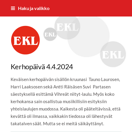
Siirry
Haku ja valikko
sivun
sisältöön
Rantalakeuden Eläkkeensaajat RES 
Kerhopäivä 4.4.2024
Keväisen kerhopäivän sisällön kruunasi Tauno Laurosen,
Harri Laaksosen sekä Antti Räisäsen Suvi Partasen
säestyksellä esittämä Vihreät niityt-laulu. Myös koko
kerhokansa sain osallistua musiikillisiin esityksiin
yhteislaulujen muodossa. Kaikesta oli pääteltävissä, että
kevättä oli ilmassa, vaikkakin tiedossa oli lähestyvät
takatalven säät. Mutta se ei meitä säikäyttänyt.