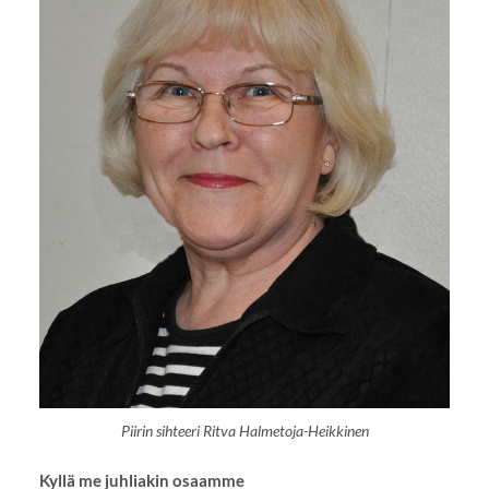
Piirin sihteeri Ritva Halmetoja-Heikkinen
Kyllä me juhliakin osaamme