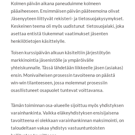
Kolmen päivän aikana paneuduimme kolmeen
pääaiheeseen. Ensimmäisen päivän pääteemoina olivat
Jäsenyyteen liittyvät rekisteri- ja tietosuojakysymykset.
Keskeinen teema oli myös uudistunut tietosuojalaki, joka
asettaa entistä tiukemmat vaatimukset jäsenten
henkilötietojen käsittelylle.
Toisen kurssipäivän alkuun käsiteltiin järjestötyön
markkinointia jäsenistölle ja ympäröivälle
yhteiskunnalle. Tässä lähdetään liikkeelle jäsen (asiakas)
ensin. Monivaiheisen prosessin tavoiteena on päästä
win-win tilanteeseen, jossa molemmat prosessiin
osasllistuneet osapuolet tuntevat voittavansa.
Tämän toiminnan osa-alueelle sijoittuu myös yhdistyksen
varainhankinta. Vaikka eläkeyhdistyksen ensisijaisena
tavoitteena ei olekkaan varainhankinnan maksimointi, on
taloudeltaan vakaa yhdistys vastuuntuntoisten