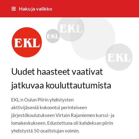
Siirry
Haku ja valikko
sivun
sisältöön
Rantalakeuden Eläkkeensaajat RES 
Uudet haasteet vaativat
jatkuvaa kouluttautumista
EKL:n Oulun Piirin yhdistysten
aktiivijäseniä kokoontui perinteiseen
järjestökoulutukseen Virtain Rajaniemen kurssi- ja
lomakeskukseen. Edustettuna oli kahdeksan piirin
yhdistystä 50 osallistujan voimin.