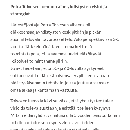
Petra Toivosen luennon aihe yhdistysten visiot ja
strategiat
Järjestöjohtaja Petra Toivosen aiheena oli
eläkkeensaajayhdistysten keskipitkän ja pitkän
suunnitteluvälin tavoiteasettelu. Aikaperspektiivissä 3-5
vuotta. Tärkkeinpänä tavoitteena kehitellä
toimintatapoja, joilla saamme uudet eläköityvät
ikäpolvet toimintamme piiriin.
Jo nyt tiedetään, että 50- ja 60-luvulla syntyneet
suhtautuvat heidän ikäpolvensa tyypilliseen tapaan
pidättyväisemmin tehtäviin, joissa joutuu antamaan
omaa aikaa ja kantamaan vastuuta.
Toivosen luenolla kävi selväksi, että yhdistysten tulee
visioida tulevaisuuttaan ja esittää itselleen kysymys:
Mitä meidän yhdistys haluaa olla 5 vuoden päästä. Tämän
pohdinnan tuloksena syntyvien tavoitteiden
saavuttamiseksi tulee rakentaa strategia, jolla