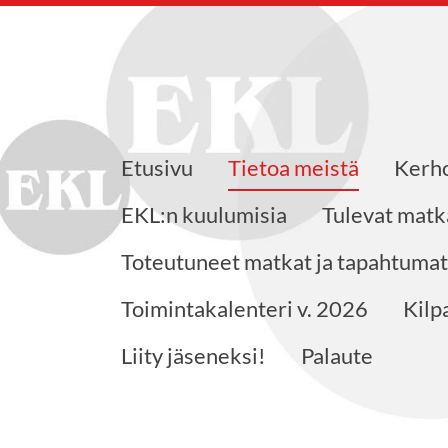
Etusivu
Tietoa meistä
Kerho
kkeensaajat RES ry
EKL:n kuulumisia
Tulevat matk
Toteutuneet matkat ja tapahtumat
Toimintakalenteri v. 2026
Kilp
Liity jäseneksi!
Palaute