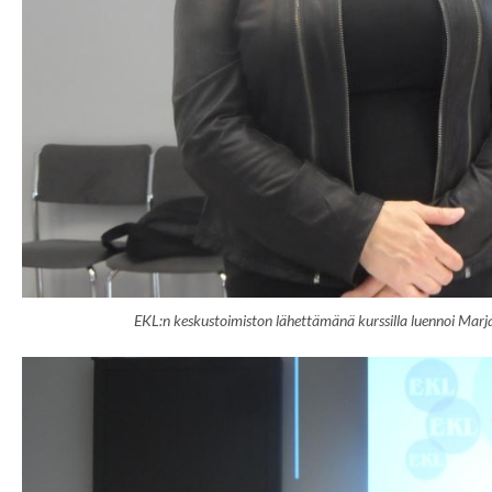
EKL:n keskustoimiston lähettämänä kurssilla luennoi Marja