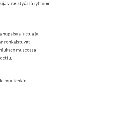
isuja yhteistyössä ryhmien
a hupaisaa juttua ja
aan rohkaistuvat
achiuksen museossa
dettu.
etki muutenkin.