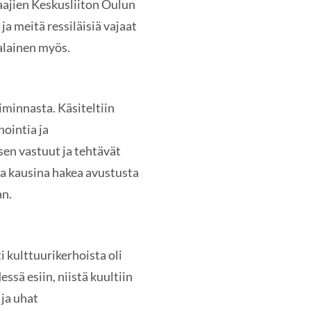
saajien Keskusliiton Oulun
ja meitä ressiläisiä vajaat
alainen myös.
minnasta. Käsiteltiin
nointia ja
sen vastuut ja tehtävät
na kausina hakea avustusta
an.
i kulttuurikerhoista oli
ssä esiin, niistä kuultiin
 ja uhat