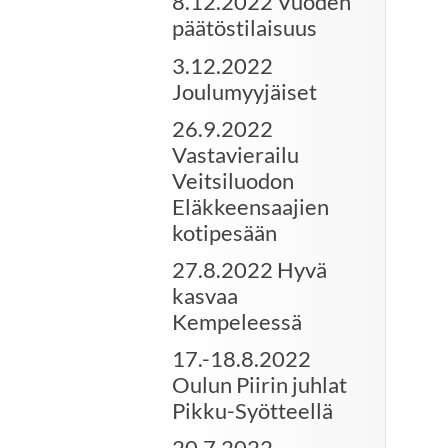
8.12.2022 Vuoden
päätöstilaisuus
3.12.2022
Joulumyyjäiset
26.9.2022
Vastavierailu
Veitsiluodon
Eläkkeensaajien
kotipesään
27.8.2022 Hyvä
kasvaa
Kempeleessä
17.-18.8.2022
Oulun Piirin juhlat
Pikku-Syötteellä
20.7.2022