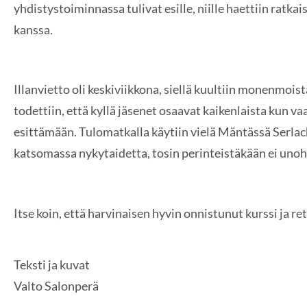
yhdistystoiminnassa tulivat esille, niille haettiin ratka
kanssa.
Illanvietto oli keskiviikkona, siellä kuultiin monenmoist
todettiin, että kyllä jäsenet osaavat kaikenlaista kun v
esittämään. Tulomatkalla käytiin vielä Mäntässä Serl
katsomassa nykytaidetta, tosin perinteistäkään ei unoh
Itse koin, että harvinaisen hyvin onnistunut kurssi ja r
Teksti ja kuvat
Valto Salonperä