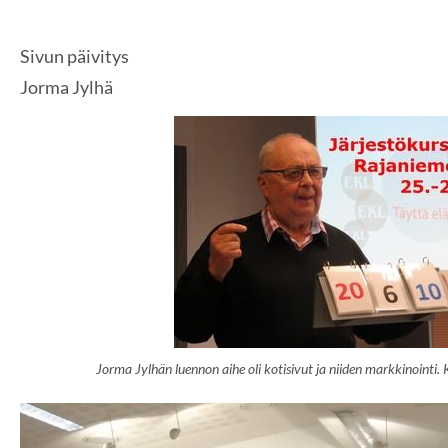
Sivun päivitys
Jorma Jylhä
Jorma Jylhän luennon aihe oli kotisivut ja niiden markkinointi.