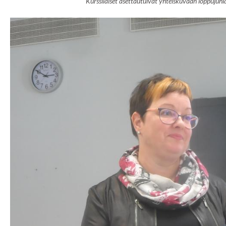
Kurssilaiset asettautuivat yhteiskuvaan loppujuhla