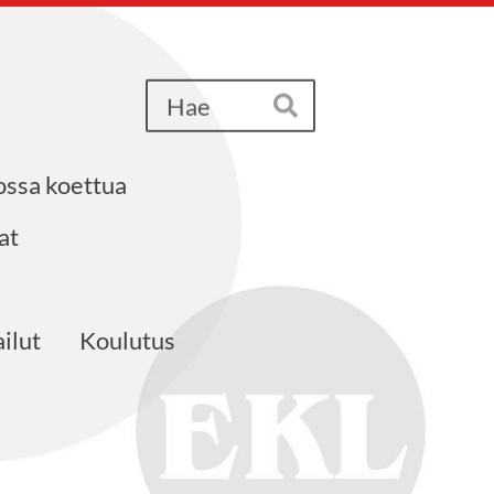
Haku
Hae
ssa koettua
at
ailut
Koulutus