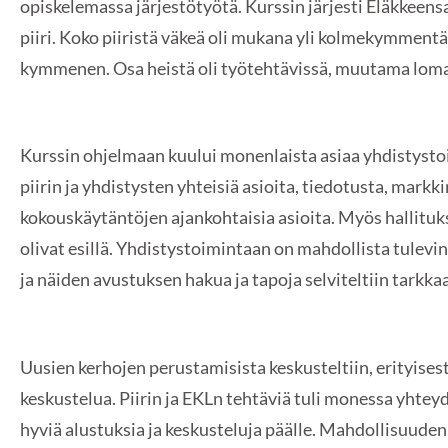
opiskelemassa järjestötyötä. Kurssin järjesti Eläkkeen
piiri. Koko piiristä väkeä oli mukana yli kolmekymmentä 
kymmenen. Osa heistä oli työtehtävissä, muutama lom
Kurssin ohjelmaan kuului monenlaista asiaa yhdistystoi
piirin ja yhdistysten yhteisiä asioita, tiedotusta, markki
kokouskäytäntöjen ajankohtaisia asioita. Myös hallituk
olivat esillä. Yhdistystoimintaan on mahdollista tulevi
ja näiden avustuksen hakua ja tapoja selviteltiin tarkka
Uusien kerhojen perustamisista keskusteltiin, erityisest
keskustelua. Piirin ja EKLn tehtäviä tuli monessa yhteyde
hyviä alustuksia ja keskusteluja päälle. Mahdollisuuden