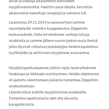
olivat jo viikkoja aikaisemmin aloittaneet
myyjäisvalmistelut. Haettiin uusia ideoita, kerrattiin
aikaisemmin kokeiltuja reseptejä ja valmista tuli.
Lauantaina 29.11.2014 jo aamuvarhain saimme
myyntipöydät valmiiksi kauppakeskus Zeppelinin
keskusaukiolle. Ilolla tervehdimme vanhoja tuttuja
asiakkaita ja saimme jälleen suuren joukon uusia ihmisä,
jotka löysivät ratkaisun joululahjojen hankintapulmiinsa
tyylikkäiden ja aktiivisten myyjiemme avustamina.
Myyjäistapahtumaamme juhlisti myös lauluryhmämme
Vuokkojan ja Veikkojen esiintyminen. Heidän ohjelmansa
oli ajateltu rakentamaan jouluista tunnelmaa Zeppelinin
asiakuskuntaan.
Lämmin kiitos kaikille myyjäistemme asiakkaille.
Tunnelmia tapahtumasta näet alla olevasta
kuvagalleriasta.