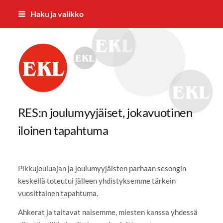
Siirry
Haku ja valikko
sivun
sisältöön
Rantalakeuden Eläkkeensaajat RES 
RES:n joulumyyjäiset, jokavuotinen
iloinen tapahtuma
Pikkujouluajan ja joulumyyjäisten parhaan sesongin
keskellä toteutui jälleen yhdistyksemme tärkein
vuosittainen tapahtuma.
Ahkerat ja taitavat naisemme, miesten kanssa yhdessä