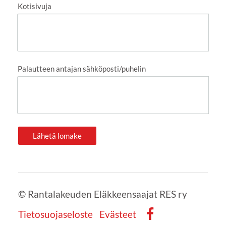
Kotisivuja
Palautteen antajan sähköposti/puhelin
Lähetä lomake
©
Rantalakeuden Eläkkeensaajat RES ry
Tietosuojaseloste
Evästeet
Facebook