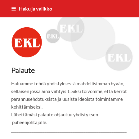
Siirry
Haku ja valikko
sivun
sisältöön
Rantalakeuden Eläkkeensaajat RES 
Palaute
Haluamme tehdä yhdistyksestä mahdollisimman hyvän,
sellaisen jossa Sinä viihtyisit. Siksi toivomme, että kerrot
parannusehdotuksista ja uusista ideoista toimintamme
kehittämiseksi.
Lähettämäsi palaute ohjautuu yhdistyksen
puheenjohtajalle.
______________________________________________________________
__________________________________