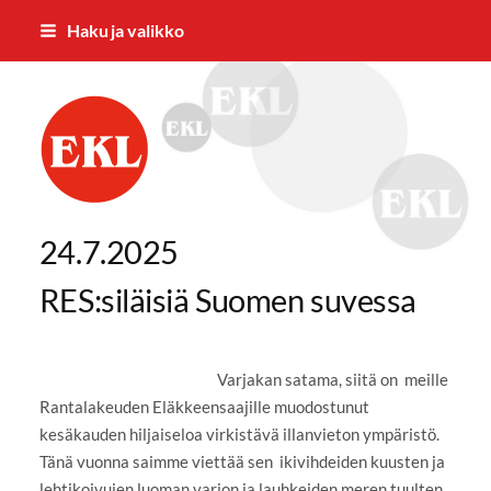
Siirry
Haku ja valikko
sivun
sisältöön
Rantalakeuden Eläkkeensaajat RES 
24.7.2025
RES:siläisiä Suomen suvessa
Varjakan satama, siitä on meille
Rantalakeuden Eläkkeensaajille muodostunut
kesäkauden hiljaiseloa virkistävä illanvieton ympäristö.
Tänä vuonna saimme viettää sen ikivihdeiden kuusten ja
lehtikoivujen luoman varjon ja lauhkeiden meren tuulten