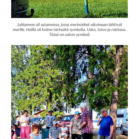
Juhlamme oli satamassa, jossa merimiehet aikoinaan lähtivät
merille. Heillä oli kolme tärkeätä symbolia. Usko, toivo ja rakkaus.
Tässä on uskon symboli.