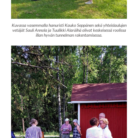
Kuvassa vasemmalla hanuristi Kauko Seppänen sekä yhteislaulujen
vetäjät Sauli Annola ja Tuulikki Alaräihä olivat keskeisessä roolissa
illan hyvän tunnelman rakentamisessa.