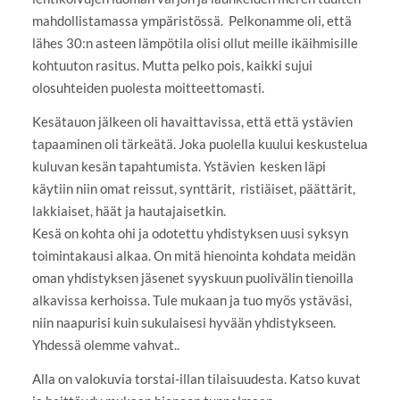
mahdollistamassa ympäristössä. Pelkonamme oli, että
lähes 30:n asteen lämpötila olisi ollut meille ikäihmisille
kohtuuton rasitus. Mutta pelko pois, kaikki sujui
olosuhteiden puolesta moitteettomasti.
Kesätauon jälkeen oli havaittavissa, että että ystävien
tapaaminen oli tärkeätä. Joka puolella kuului keskustelua
kuluvan kesän tapahtumista. Ystävien kesken läpi
käytiin niin omat reissut, synttärit, ristiäiset, päättärit,
lakkiaiset, häät ja hautajaisetkin.
Kesä on kohta ohi ja odotettu yhdistyksen uusi syksyn
toimintakausi alkaa. On mitä hienointa kohdata meidän
oman yhdistyksen jäsenet syyskuun puolivälin tienoilla
alkavissa kerhoissa. Tule mukaan ja tuo myös ystäväsi,
niin naapurisi kuin sukulaisesi hyvään yhdistykseen.
Yhdessä olemme vahvat..
Alla on valokuvia torstai-illan tilaisuudesta. Katso kuvat